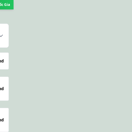
ốc Gia
nd
nd
nd