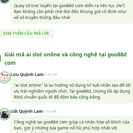
Quay số trực tuyến tại goo88d com diễn ra liên tục 24/7.
Bạn không cần phải chờ đợi đến khung giờ cố định như
xổ số truyền thống đâu nhé!
XEM THÊM CÂU TRẢ LỜI
Giải mã ai slot online và công nghệ tại goo88d
com
Lưu Quỳnh Lam
01:45 PM
"ai slot online" là xu hướng sử dụng trí tuệ nhân tạo để tối
ưu trải nghiệm người chơi. Tại goo88d, chúng tôi áp dụng
RNG chuẩn quốc tế để đảm bảo công bằng.
Uất Quỳnh Lam
01:50 PM
Công nghệ tại goo88d com giúp cá nhân hóa sở thích của
bạn, gợi ý những tựa game nổ hũ phù hợp nhất với