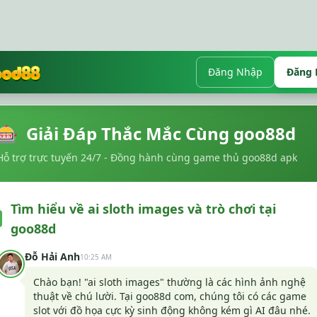
Đăng Nhập
Đăng 
🎰
Giải Đáp Thắc Mắc Cùng goo88d
Hỗ trợ trực tuyến 24/7 - Đồng hành cùng game thủ goo88d apk
Tìm hiểu về ai sloth images và trò chơi tại
goo88d
Đỗ Hải Anh
10:25 AM
Chào bạn! "ai sloth images" thường là các hình ảnh nghệ
thuật về chú lười. Tại goo88d com, chúng tôi có các game
slot với đồ họa cực kỳ sinh động không kém gì AI đâu nhé.