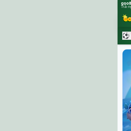
goo
⚽