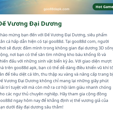
Hot Gam
Đế Vương Đại Dương
hào mừng bạn đến với Đế Vương Đại Dương, siêu phẩm
ắn cá hấp dẫn hiện có tại goo88d. Tại goo88d com, người
hơi sẽ được đắm mình trong không gian đại dương 3D sốn
ộng, nơi bạn có thể săn tìm những kho báu khổng lồ và
hiến đấu với những sinh vật biển kỳ ảo. Với giao diện mượt
à trên goo88d apk, bạn có thể dễ dàng điều khiển vũ khí tố
ân để tiêu diệt cá lớn, thu thập xu vàng và nâng cấp trang bị
ế Vương Đại Dương không chỉ mang lại những giây phút
iải trí tuyệt vời mà còn mở ra cơ hội làm giàu nhanh chóng
ho các ngư thủ chuyên nghiệp. Hãy tham gia cộng đồng
oo88d ngay hôm nay để khẳng định vị thế vương giả của
ạn dưới đáy đại dương sâu thẳm!