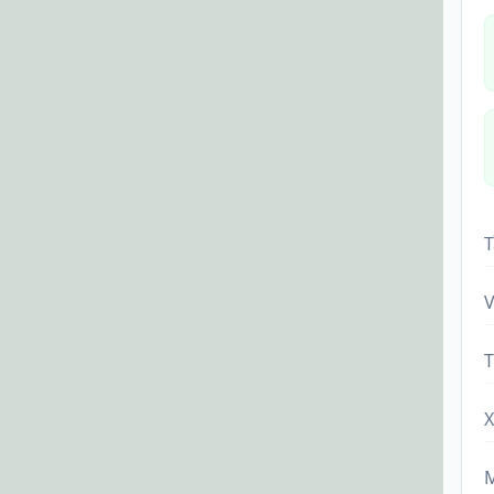
T
V
T
X