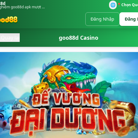
88d
🌐
📍
Chọn Qu
Trải nghiệm goo88d apk mượt mà, bảo mật tuyệt đối.
Đăng Nhập
Đăng 
goo88d Casino
Quay lại